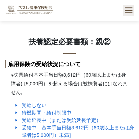
Skip
to
content
扶養認定必要書類：親②
雇用保険の受給状況について
※失業給付基本手当日額3,612円（60歳以上または身
障者は5,000円）を超える場合は被扶養者にはなれま
せん。
受給しない
待機期間・給付制限中
受給延長中（または受給延長予定）
受給中［基本手当日額3,612円（60歳以上または身
障者は5,000円）未満］