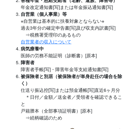
各種年金・恩給受給者（老齢、遺族、障害等）
年金改定通知書[写]または年金振込通知書[写]
自営業（個人事業）等
※自営業は基本的に扶養対象とならない※
過去3年分の確定申告書[写]及び収支内訳書[写]
⇒税務署受理印のあるもの
自営業者の収入について
病気療養中
医師の労務不能証明（診断書）[原本]
障害者
障害者手帳[写]・障害年金等支給通知書[写]
被保険者と別居（被保険者が単身赴任の場合を除
く）
仕送り振込控[写]または預金通帳[写]直近6ヶ月分
＊日付／金額／送金者／受領者を確認できるこ
と
戸籍謄本（全部事項証明書）[原本]
⇒続柄確認のため