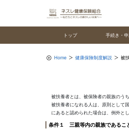
Skip
to
content
トップ
手続き・申
Home
健康保険制度解説
被
被扶養者とは、被保険者の親族のう
被扶養者になれる人は、原則として
にあると認められた場合は、例外と
条件１ 三親等内の親族であるこ