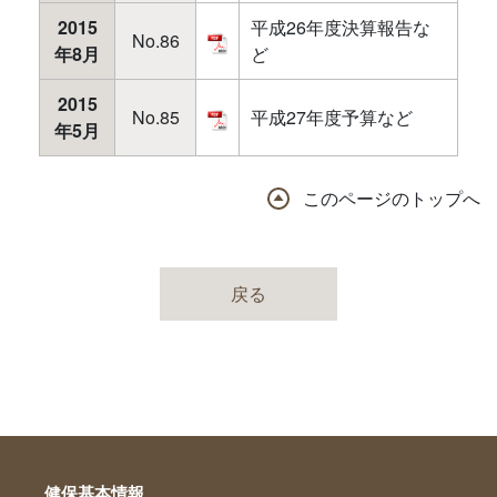
2015
平成26年度決算報告な
No.86
年8月
ど
2015
No.85
平成27年度予算など
年5月
このページのトップへ
戻る
健保基本情報