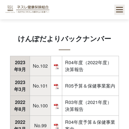
Skip
to
content
けんぽだよりバックナンバー
2023
R04年度（2022年度）
No.102
年9月
決算報告
2023
No.101
R05予算＆保健事業案内
年3月
2022
R03年度（2021年度）
No.100
年8月
決算報告
2022
R04年度予算＆保健事業
No.99
年3月
案内